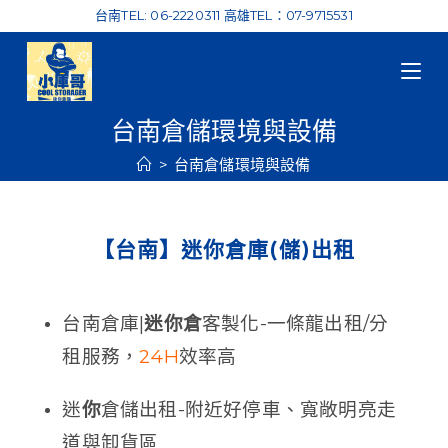
台南TEL: 06-2220311 高雄TEL：07-9715531
台南倉儲環境與設備
>
台南倉儲環境與設備
【台南】迷你倉庫(儲)出租
台南倉庫|
迷你倉
客製化-一條龍出租/分
租服務，
24H
效率高
迷
你
倉儲出租-附近好停車、寬敞明亮走
道與卸貨區