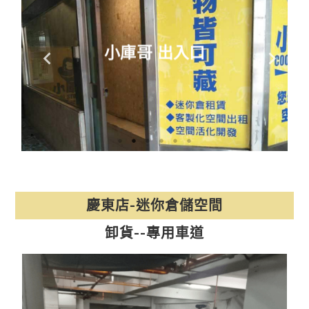
小庫哥 出入口
慶東店-迷你倉儲空間
卸貨--專用車道